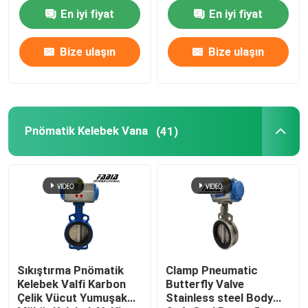
En iyi fiyat
En iyi fiyat
Hakkımızda
Bize ulaşın
Bize ulaşın
Fabrika turu
Kalite Kontrolü
Pnömatik Kelebek Vana
(41)
Bizimle İletişim
Bir teklif isteği
Pnömatik Küresel Vana
Sıkıştırma Pnömatik
Clamp Pneumatic
Kelebek Valfi Karbon
Butterfly Valve
Çelik Vücut Yumuşak
Stainless steel Body
Pnömatik Kelebek Vana