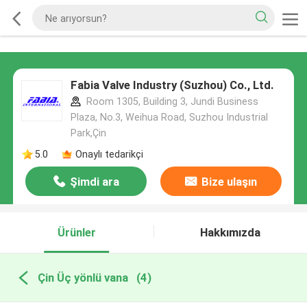
Fabia Valve Industry (Suzhou) Co., Ltd.
Room 1305, Building 3, Jundi Business
Plaza, No.3, Weihua Road, Suzhou Industrial
Park,Çin
5.0
Onaylı tedarikçi
Şimdi ara
Bize ulaşın
Ürünler
Hakkımızda
Çin Üç yönlü vana
(4)