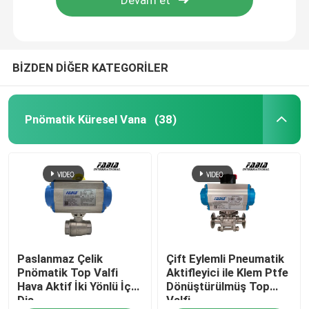
BİZDEN DİĞER KATEGORİLER
Pnömatik Küresel Vana
(38)
Evde
Paslanmaz Çelik
Çift Eylemli Pneumatik
Ürün
Pnömatik Top Valfi
Aktifleyici ile Klem Ptfe
Hava Aktif İki Yönlü İç
Dönüştürülmüş Top
Diş
Valfi
Videolar