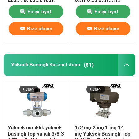
Mühür Kelebek Valfi
Soft Seal Butterfly
Valve
En iyi fiyat
En iyi fiyat
Yüksek Basınçlı Küresel Vana
Bize ulaşın
Bize ulaşın
Deniz kelebekleri valfi
Havalandırma kelebek vana
Yüksek Basınçlı Küresel Vana
(81)
Damper Valfı
FB Küresel Vana
Yüksek Sıcaklık Küresel Vana
Yüksek sıcaklık yüksek
1/2 inç 2 inç 1 inç 14
basınçlı top vanalı 3/8 3
inç Yüksek Basınçlı Top
Endüstriyel Kelebek Vana