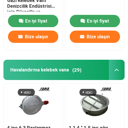
Gazı Kelebek Valfi
Denizcilik Endüstrisi
için Güvenilir ve
Dayanıklı
En iyi fiyat
En iyi fiyat
Bize ulaşın
Bize ulaşın
Havalandırma kelebek vana
(29)
4 inç 6 3 Paslanmaz
1 1 4 " 1.5 inç ağır