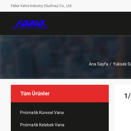
Fabia Valve Industry (Suzhou) Co., Ltd.
Ana Sayfa
/
Yüksek Sı
Tüm Ürünler
1/
Pnömatik Küresel Vana
Pnömatik Kelebek Vana