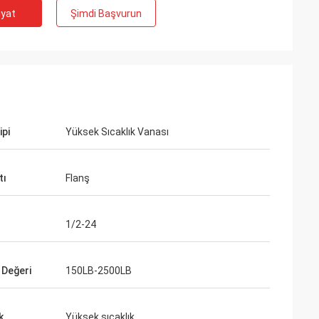
iyat
Şimdi Başvurun
ipi
Yüksek Sıcaklık Vanası
tı
Flanş
1/2-24
 Değeri
150LB-2500LB
k
Yüksek sıcaklık