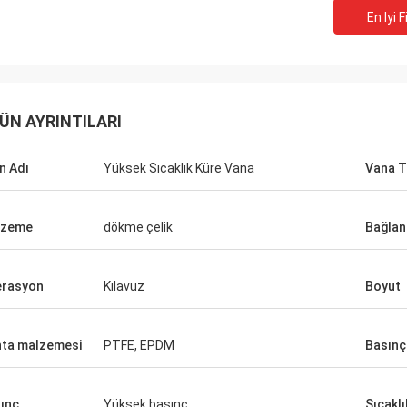
En Iyi F
ÜN AYRINTILARI
n Adı
Yüksek Sıcaklık Küre Vana
Vana T
lzeme
dökme çelik
Bağlan
rasyon
Kılavuz
Boyut
ta malzemesi
PTFE, EPDM
Basınç
ınç
Yüksek basınç
Sıcaklı