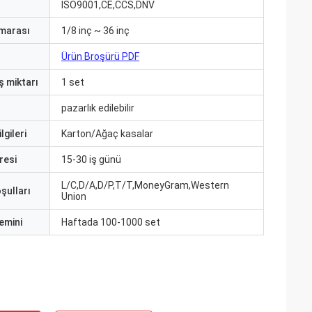
ISO9001,CE,CCS,DNV
marası
1/8 inç ~ 36 inç
Ürün Broşürü PDF
ş miktarı
1 set
pazarlık edilebilir
lgileri
Karton/Ağaç kasalar
resi
15-30 iş günü
L/C,D/A,D/P,T/T,MoneyGram,Western
şulları
Union
emini
Haftada 100-1000 set