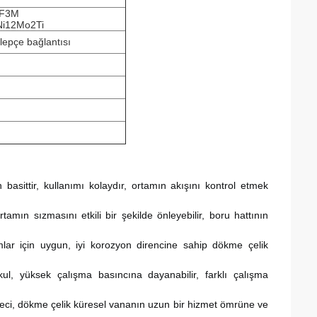
CF3M
Ni12Mo2Ti
elepçe bağlantısı
asittir, kullanımı kolaydır, ortamın akışını kontrol etmek 
tamın sızmasını etkili bir şekilde önleyebilir, boru hattının 
lar için uygun, iyi korozyon direncine sahip dökme çelik 
, yüksek çalışma basıncına dayanabilir, farklı çalışma 
ci, dökme çelik küresel vananın uzun bir hizmet ömrüne ve 