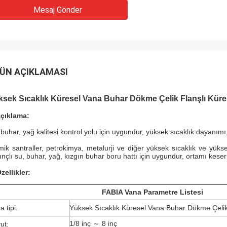
Mesaj Gönder
ÜN AÇIKLAMASI
sek Sıcaklık Küresel Vana Buhar Dökme Çelik Flanşlı Küre
Açıklama:
 buhar, yağ kalitesi kontrol yolu için uygundur, yüksek sıcaklık dayanım
mik santraller, petrokimya, metalurji ve diğer yüksek sıcaklık ve yüks
ınçlı su, buhar, yağ, kızgın buhar boru hattı için uygundur, ortamı keser
zellikler:
FABIA Vana Parametre Listesi
a tipi:
Yüksek Sıcaklık Küresel Vana Buhar Dökme Çelik
1/8 inç ～ 8 inç
ut: