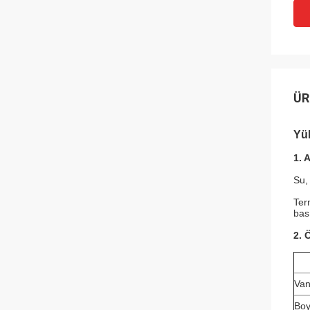
ÜR
Yük
1. 
Su,
Ter
bas
2. Ö
Van
Boy