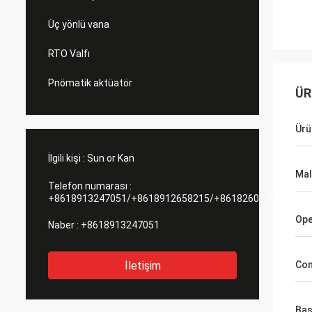
Üç yönlü vana
RTO Valfı
Pnömatik aktüatör
ÜR
Ürü
İlgili kişi :
Sun or Kan
Ma
Telefon numarası :
+8618913247051/+8618912658215/+8618260178084
Ope
Naber :
+8618913247051
İletişim
Con
Bas