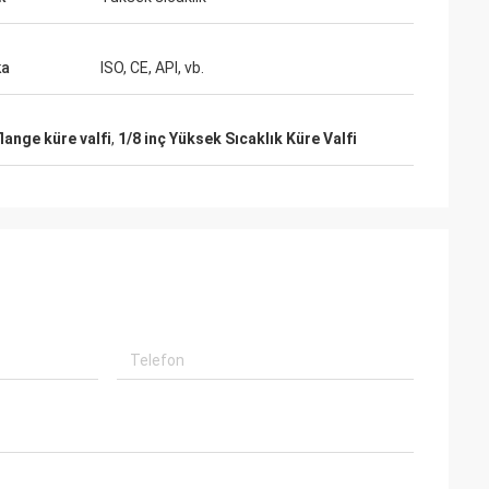
ka
ISO, CE, API, vb.
lange küre valfi
,
1/8 inç Yüksek Sıcaklık Küre Valfi