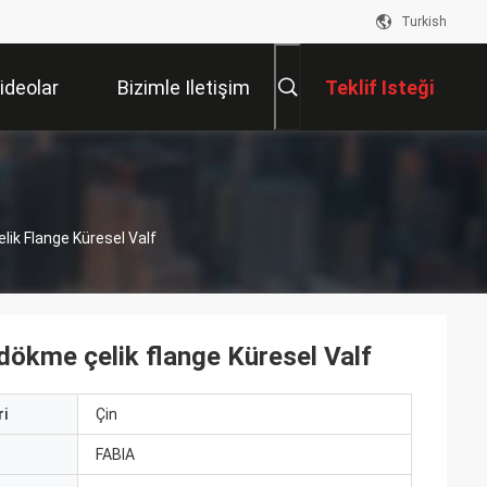
Turkish
ideolar
Bizimle Iletişim
Teklif Isteği
Kur
lik Flange Küresel Valf
 dökme çelik flange Küresel Valf
i
Çin
ı
FABIA