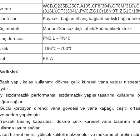
WCB,Q235B,2507,A105,CF8(304),CF8M(316),
lzeme:
(316L),CF3(304L),PVC,ZG1Cr18Ni9Ti,ZG1Cr18
antı tipi:
Kaynaklı bağlantı/flanş bağlantısı/dişli bağlantı/k
üş modeli:
Manuel/Sonsuz dişli tahrik/Pnömatik/Elektrikli
PN0.1～PN40
ınç derecesi:
aklık:
-196℃～700℃
el:
FB-A..........
zellikler:
Basit yapı, kolay kullanım: dökme çelik küresel vana yapısı nispeten b
ydır.
İyi sızdırmazlık performansı: sızdırmazlık yapısı tasarımı kullanımı, or
lığını sağlar.
Güçlü korozyon direnci: vana gövdesi ve vana kapağı, çeşitli ortam
zemeden yapılmıştır.
Yüksek basınç kapasitesi: dökme çelik küresel vana tasarımı makul
ullarına uyum sağlar.
U
zun hizmet ömrü: yüksek kaliteli malzemeler ve mükemmel üretim süre