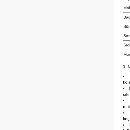
Ma
Bağl
Sür
Bas
Sıc
Mod
3. Ö
kola
sıkı
mal
koş